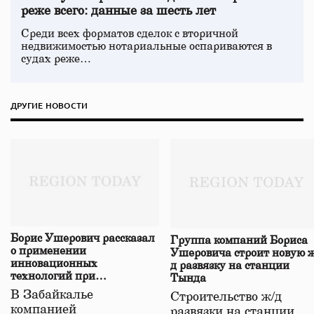
реже всего: данные за шесть лет
Среди всех форматов сделок с вторичной
недвижимостью нотариальные оспариваются в
судах реже…
ДРУГИЕ НОВОСТИ
Борис Ушерович рассказал
Группа компаний Бориса
о применении
Ушеровича строит новую ж
инновационных
д развязку на станции
технологий при
Тында
строительстве нового моста
В Забайкалье
Строительство ж/д
в Забайкалье
компанией
развязки на станции