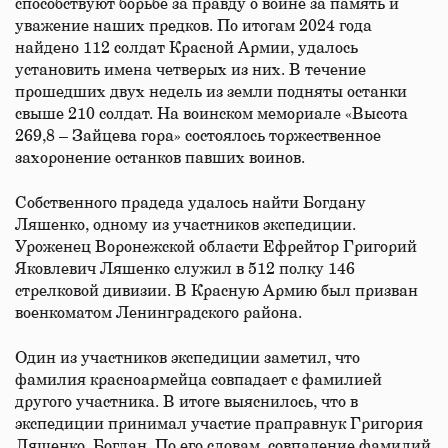
способствуют борьбе за правду о войне за память и
уважение наших предков. По итогам 2024 года
найдено 112 солдат Красной Армии, удалось
установить имена четверых из них. В течение
прошедших двух недель из земли подняты останки
свыше 210 солдат. На воинском мемориале «Высота
269,8 – Зайцева гора» состоялось торжественное
захоронение останков павших воинов.
Собственного прадеда удалось найти Богдану
Ляшенко, одному из участников экспедиции.
Уроженец Воронежской области Ефрейтор Григорий
Яковлевич Ляшенко служил в 512 полку 146
стрелковой дивизии. В Красную Армию был призван
военкоматом Ленинградского района.
Один из участников экспедиции заметил, что
фамилия красноармейца совпадает с фамилией
другого участника. В итоге выяснилось, что в
экспедиции принимал участие праправнук Григория
Ляшенко, Богдан. По его словам, совпадение фамилий