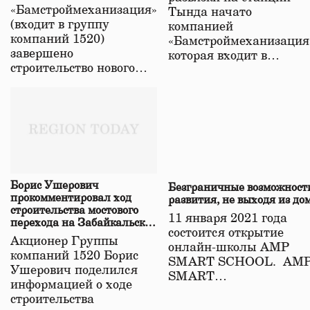
«Бамстроймеханизация»
Тында начато
(входит в группу
компанией
компаний 1520)
«Бамстроймеханизация
завершено
которая входит в…
строительство нового…
Борис Ушерович
Безграничные возможност
прокомментировал ход
развития, не выходя из до
строительства мостового
11 января 2021 года
перехода на Забайкальской
состоится открытие
железной дороге
Акционер Группы
онлайн-школы АМР
компаний 1520 Борис
SMART SCHOOL. АМ
Ушерович поделился
SMART…
информацией о ходе
строительства