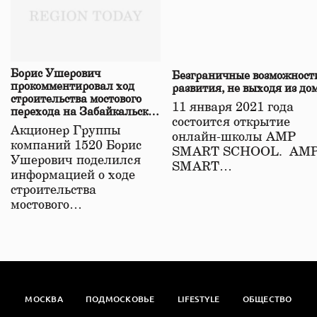
Борис Ушерович
Безграничные возможност
прокомментировал ход
развития, не выходя из до
строительства мостового
11 января 2021 года
перехода на Забайкальской
состоится открытие
железной дороге
Акционер Группы
онлайн-школы АМР
компаний 1520 Борис
SMART SCHOOL. АМ
Ушерович поделился
SMART…
информацией о ходе
строительства
мостового…
МОСКВА
ПОДМОСКОВЬЕ
LIFESTYLE
ОБЩЕСТВО