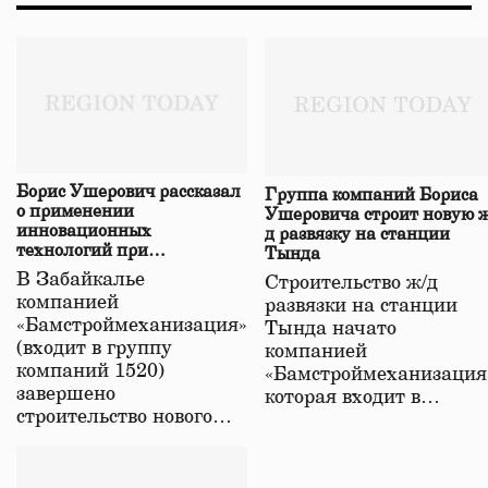
Борис Ушерович рассказал
Группа компаний Бориса
о применении
Ушеровича строит новую ж
инновационных
д развязку на станции
технологий при
Тында
строительстве нового моста
В Забайкалье
Строительство ж/д
в Забайкалье
компанией
развязки на станции
«Бамстроймеханизация»
Тында начато
(входит в группу
компанией
компаний 1520)
«Бамстроймеханизация
завершено
которая входит в…
строительство нового…