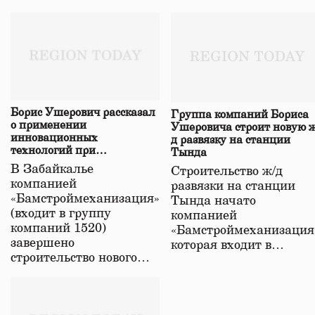
Борис Ушерович рассказал
Группа компаний Бориса
о применении
Ушеровича строит новую ж
инновационных
д развязку на станции
технологий при
Тында
строительстве нового моста
В Забайкалье
Строительство ж/д
в Забайкалье
компанией
развязки на станции
«Бамстроймеханизация»
Тында начато
(входит в группу
компанией
компаний 1520)
«Бамстроймеханизация
завершено
которая входит в…
строительство нового…