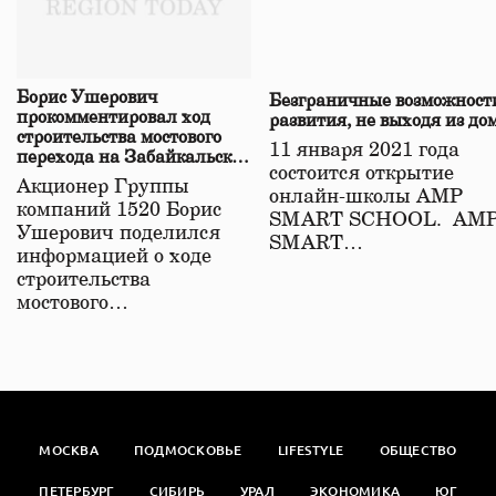
Борис Ушерович
Безграничные возможност
прокомментировал ход
развития, не выходя из до
строительства мостового
11 января 2021 года
перехода на Забайкальской
состоится открытие
железной дороге
Акционер Группы
онлайн-школы АМР
компаний 1520 Борис
SMART SCHOOL. АМ
Ушерович поделился
SMART…
информацией о ходе
строительства
мостового…
МОСКВА
ПОДМОСКОВЬЕ
LIFESTYLE
ОБЩЕСТВО
ПЕТЕРБУРГ
СИБИРЬ
УРАЛ
ЭКОНОМИКА
ЮГ