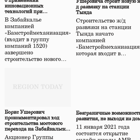
о применении
Ушеровича строит новую ж
инновационных
д развязку на станции
технологий при
Тында
строительстве нового моста
В Забайкалье
Строительство ж/д
в Забайкалье
компанией
развязки на станции
«Бамстроймеханизация»
Тында начато
(входит в группу
компанией
компаний 1520)
«Бамстроймеханизация
завершено
которая входит в…
строительство нового…
Борис Ушерович
Безграничные возможност
прокомментировал ход
развития, не выходя из до
строительства мостового
11 января 2021 года
перехода на Забайкальской
состоится открытие
железной дороге
Акционер Группы