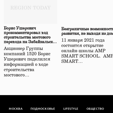
Борис Ушерович
Безграничные возможност
прокомментировал ход
развития, не выходя из до
строительства мостового
11 января 2021 года
перехода на Забайкальской
состоится открытие
железной дороге
Акционер Группы
онлайн-школы АМР
компаний 1520 Борис
SMART SCHOOL. АМ
Ушерович поделился
SMART…
информацией о ходе
строительства
мостового…
МОСКВА
ПОДМОСКОВЬЕ
LIFESTYLE
ОБЩЕСТВО