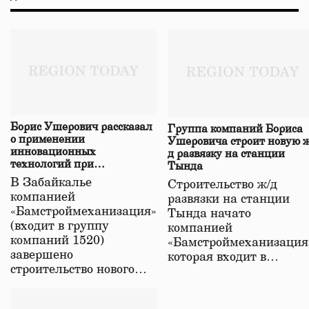
Борис Ушерович рассказал
Группа компаний Бориса
о применении
Ушеровича строит новую ж
инновационных
д развязку на станции
технологий при
Тында
строительстве нового моста
В Забайкалье
Строительство ж/д
в Забайкалье
компанией
развязки на станции
«Бамстроймеханизация»
Тында начато
(входит в группу
компанией
компаний 1520)
«Бамстроймеханизация
завершено
которая входит в…
строительство нового…