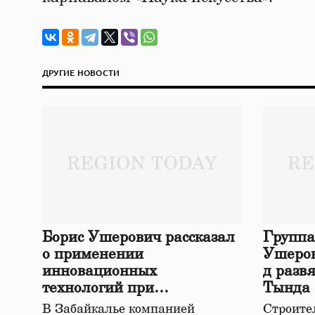
ДРУГИЕ НОВОСТИ
Борис Ушерович рассказал
Группа
о применении
Ушеров
инновационных
д разв
технологий при
Тында
строительстве нового моста
В Забайкалье компанией
Строител