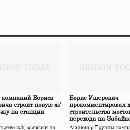
 компаний Бориса
Борис Ушерович
ича строит новую ж/
прокомментировал 
язку на станции
строительства мосто
перехода на Забайк
железной дороге
ьство ж/д развязки на
Акционер Группы комп