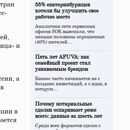
стран
55% екатеринбуржцев
хотели бы улучшить свое
с-
рабочее место
Аналитики сети сервисных
офисов SOK выяснили, что
ей,
меньше половины опрошенных
(40%) жителей…
лица» и
Пять лет AFUVA: как
семейный проект стал
узнаваемым брендом
ссии, а
Бизнес часто начинается не с
больших инвестиций, а с идеи, в
 в
которую…
Почему нотариальные
сделки оспаривают реже
ации в
всего: данные за шесть лет
оется
Среди всех форматов сделок с