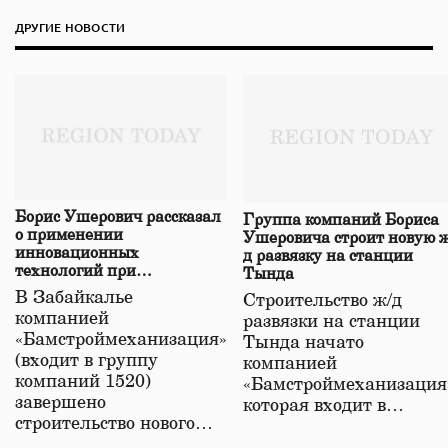
ДРУГИЕ НОВОСТИ
Борис Ушерович рассказал
Группа компаний Бориса
о применении
Ушеровича строит новую ж
инновационных
д развязку на станции
технологий при
Тында
строительстве нового моста
В Забайкалье
Строительство ж/д
в Забайкалье
компанией
развязки на станции
«Бамстроймеханизация»
Тында начато
(входит в группу
компанией
компаний 1520)
«Бамстроймеханизация
завершено
которая входит в…
строительство нового…