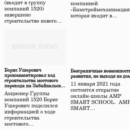
(входит в группу
компанией
компаний 1520)
«Бамстроймеханизация
завершено
которая входит в…
строительство нового…
Борис Ушерович
Безграничные возможност
прокомментировал ход
развития, не выходя из до
строительства мостового
11 января 2021 года
перехода на Забайкальской
состоится открытие
железной дороге
Акционер Группы
онлайн-школы АМР
компаний 1520 Борис
SMART SCHOOL. АМ
Ушерович поделился
SMART…
информацией о ходе
строительства
мостового…