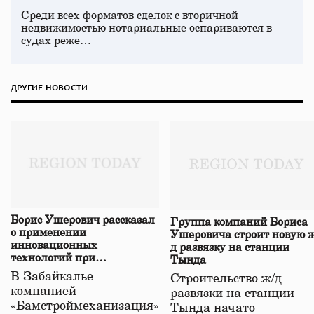
Среди всех форматов сделок с вторичной
недвижимостью нотариальные оспариваются в
судах реже…
ДРУГИЕ НОВОСТИ
Борис Ушерович рассказал
Группа компаний Бориса
о применении
Ушеровича строит новую ж
инновационных
д развязку на станции
технологий при
Тында
строительстве нового моста
В Забайкалье
Строительство ж/д
в Забайкалье
компанией
развязки на станции
«Бамстроймеханизация»
Тында начато