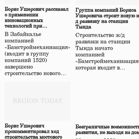
Борис Ушерович рассказал
Группа компаний Бориса
о применении
Ушеровича строит новую ж
инновационных
д развязку на станции
технологий при
Тында
строительстве нового моста
В Забайкалье
Строительство ж/д
в Забайкалье
компанией
развязки на станции
«Бамстроймеханизация»
Тында начато
(входит в группу
компанией
компаний 1520)
«Бамстроймеханизация
завершено
которая входит в…
строительство нового…
Борис Ушерович
Безграничные возможност
прокомментировал ход
развития, не выходя из до
строительства мостового