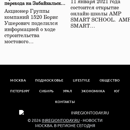
11 января 2021 года
перехода на Забайкальской
состоится открытие
железной дороге
Акционер Группы
онлайн-школы АМР
компаний 1520 Борис
SMART SCHOOL. АМ
Ушерович поделился
SMART…
информацией о ходе
строительства
мостового…
МОСКВА
ПОДМОСКОВЬЕ
LIFESTYLE
ОБЩЕСТВО
ПЕТЕРБУРГ
СИБИРЬ
УРАЛ
ЭКОНОМИКА
ЮГ
КОНТАКТЫ
© 2026
INREGIONTODAY.RU
- НОВОСТИ
МОСКВА. В РЕГИОНЕ СЕГОДНЯ