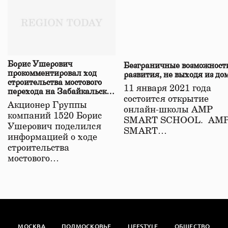
Борис Ушерович
Безграничные возможност
прокомментировал ход
развития, не выходя из до
строительства мостового
11 января 2021 года
перехода на Забайкальской
состоится открытие
железной дороге
Акционер Группы
онлайн-школы АМР
компаний 1520 Борис
SMART SCHOOL. АМ
Ушерович поделился
SMART…
информацией о ходе
строительства
мостового…
МОСКВА
ПОДМОСКОВЬЕ
LIFESTYLE
ОБЩЕСТВО