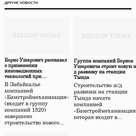
ДРУГИЕ НОВОСТИ
Борис Ушерович рассказал
Группа компаний Бориса
о применении
Ушеровича строит новую ж
инновационных
д развязку на станции
технологий при
Тында
строительстве нового моста
В Забайкалье
Строительство ж/д
в Забайкалье
компанией
развязки на станции
«Бамстроймеханизация»
Тында начато
(входит в группу
компанией
компаний 1520)
«Бамстроймеханизация
завершено
которая входит в…
строительство нового…