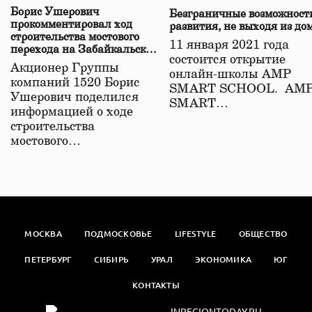
Борис Ушерович
Безграничные возможност
прокомментировал ход
развития, не выходя из до
строительства мостового
11 января 2021 года
перехода на Забайкальской
состоится открытие
железной дороге
Акционер Группы
онлайн-школы АМР
компаний 1520 Борис
SMART SCHOOL. АМ
Ушерович поделился
SMART…
информацией о ходе
строительства
мостового…
МОСКВА
ПОДМОСКОВЬЕ
LIFESTYLE
ОБЩЕСТВО
ПЕТЕРБУРГ
СИБИРЬ
УРАЛ
ЭКОНОМИКА
ЮГ
КОНТАКТЫ