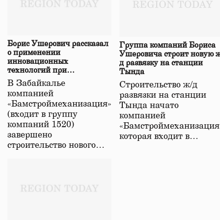
Борис Ушерович рассказал
Группа компаний Бориса
о применении
Ушеровича строит новую ж
инновационных
д развязку на станции
технологий при
Тында
строительстве нового моста
В Забайкалье
Строительство ж/д
в Забайкалье
компанией
развязки на станции
«Бамстроймеханизация»
Тында начато
(входит в группу
компанией
компаний 1520)
«Бамстроймеханизация
завершено
которая входит в…
строительство нового…