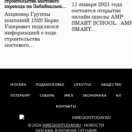
строительства мостового
11 января 2021 года
перехода на Забайкальской
состоится открытие
железной дороге
Акционер Группы
онлайн-школы АМР
компаний 1520 Борис
SMART SCHOOL. АМ
Ушерович поделился
SMART…
информацией о ходе
строительства
мостового…
МОСКВА
ПОДМОСКОВЬЕ
LIFESTYLE
ОБЩЕСТВО
ПЕТЕРБУРГ
СИБИРЬ
УРАЛ
ЭКОНОМИКА
ЮГ
КОНТАКТЫ
© 2026
INREGIONTODAY.RU
- НОВОСТИ
МОСКВА. В РЕГИОНЕ СЕГОДНЯ