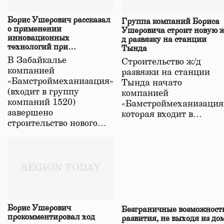
Борис Ушерович рассказал
Группа компаний Бориса
о применении
Ушеровича строит новую ж
инновационных
д развязку на станции
технологий при
Тында
строительстве нового моста
В Забайкалье
Строительство ж/д
в Забайкалье
компанией
развязки на станции
«Бамстроймеханизация»
Тында начато
(входит в группу
компанией
компаний 1520)
«Бамстроймеханизация
завершено
которая входит в…
строительство нового…
Борис Ушерович
Безграничные возможност
прокомментировал ход
развития, не выходя из до