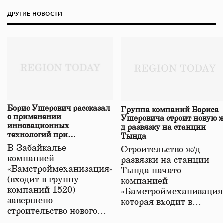
ДРУГИЕ НОВОСТИ
Борис Ушерович рассказал
Группа компаний Бориса
о применении
Ушеровича строит новую ж
инновационных
д развязку на станции
технологий при
Тында
строительстве нового моста
В Забайкалье
Строительство ж/д
в Забайкалье
компанией
развязки на станции
«Бамстроймеханизация»
Тында начато
(входит в группу
компанией
компаний 1520)
«Бамстроймеханизация
завершено
которая входит в…
строительство нового…