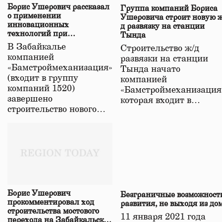
Борис Ушерович рассказал
Группа компаний Бориса
о применении
Ушеровича строит новую ж
инновационных
д развязку на станции
технологий при
Тында
строительстве нового моста
В Забайкалье
Строительство ж/д
в Забайкалье
компанией
развязки на станции
«Бамстроймеханизация»
Тында начато
(входит в группу
компанией
компаний 1520)
«Бамстроймеханизация
завершено
которая входит в…
строительство нового…
Борис Ушерович
Безграничные возможност
прокомментировал ход
развития, не выходя из до
строительства мостового
11 января 2021 года
перехода на Забайкальской