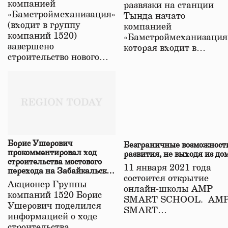
компанией
развязки на станции
«Бамстроймеханизация»
Тында начато
(входит в группу
компанией
компаний 1520)
«Бамстроймеханизация
завершено
которая входит в…
строительство нового…
Борис Ушерович
Безграничные возможност
прокомментировал ход
развития, не выходя из до
строительства мостового
11 января 2021 года
перехода на Забайкальской
состоится открытие
железной дороге
Акционер Группы
онлайн-школы АМР
компаний 1520 Борис
SMART SCHOOL. АМ
Ушерович поделился
SMART…
информацией о ходе
строительства