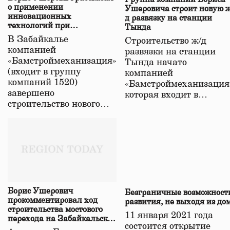
о применении
Ушеровича строит новую ж
инновационных
д развязку на станции
технологий при
Тында
строительстве нового моста
В Забайкалье
Строительство ж/д
в Забайкалье
компанией
развязки на станции
«Бамстроймеханизация»
Тында начато
(входит в группу
компанией
компаний 1520)
«Бамстроймеханизация
завершено
которая входит в…
строительство нового…
Борис Ушерович
Безграничные возможност
прокомментировал ход
развития, не выходя из до
строительства мостового
11 января 2021 года
перехода на Забайкальской
состоится открытие
железной дороге