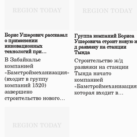
Борис Ушерович рассказал
Группа компаний Бориса
о применении
Ушеровича строит новую ж
инновационных
д развязку на станции
технологий при
Тында
строительстве нового моста
В Забайкалье
Строительство ж/д
в Забайкалье
компанией
развязки на станции
«Бамстроймеханизация»
Тында начато
(входит в группу
компанией
компаний 1520)
«Бамстроймеханизация
завершено
которая входит в…
строительство нового…