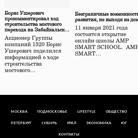
Борис Ушерович
Безграничные возможност
прокомментировал ход
развития, не выходя из до
строительства мостового
11 января 2021 года
перехода на Забайкальской
состоится открытие
железной дороге
Акционер Группы
онлайн-школы АМР
компаний 1520 Борис
SMART SCHOOL. АМ
Ушерович поделился
SMART…
информацией о ходе
строительства
мостового…
МОСКВА
ПОДМОСКОВЬЕ
LIFESTYLE
ОБЩЕСТВО
ПЕТЕРБУРГ
СИБИРЬ
УРАЛ
ЭКОНОМИКА
ЮГ
КОНТАКТЫ