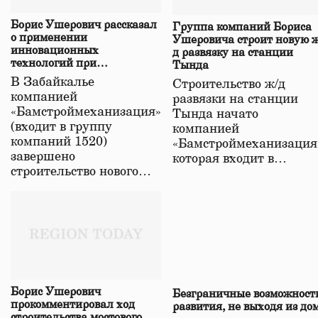
Борис Ушерович рассказал
Группа компаний Бориса
о применении
Ушеровича строит новую ж
инновационных
д развязку на станции
технологий при
Тында
строительстве нового моста
В Забайкалье
Строительство ж/д
в Забайкалье
компанией
развязки на станции
«Бамстроймеханизация»
Тында начато
(входит в группу
компанией
компаний 1520)
«Бамстроймеханизация
завершено
которая входит в…
строительство нового…
Борис Ушерович
Безграничные возможност
прокомментировал ход
развития, не выходя из до
строительства мостового