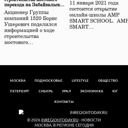
11 января 2021 года
перехода на Забайкальской
состоится открытие
железной дороге
Акционер Группы
онлайн-школы АМР
компаний 1520 Борис
SMART SCHOOL. АМ
Ушерович поделился
SMART…
информацией о ходе
строительства
мостового…
МОСКВА
ПОДМОСКОВЬЕ
LIFESTYLE
ОБЩЕСТВО
ПЕТЕРБУРГ
СИБИРЬ
УРАЛ
ЭКОНОМИКА
ЮГ
КОНТАКТЫ
© 2026
INREGIONTODAY.RU
- НОВОСТИ
МОСКВА. В РЕГИОНЕ СЕГОДНЯ