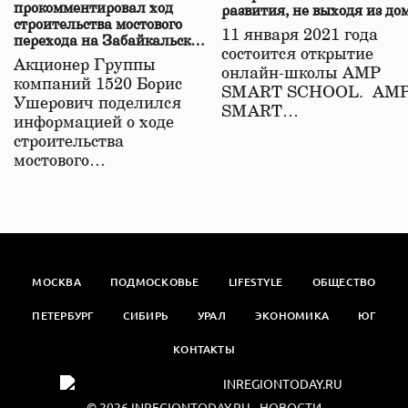
прокомментировал ход
развития, не выходя из до
строительства мостового
11 января 2021 года
перехода на Забайкальской
состоится открытие
железной дороге
Акционер Группы
онлайн-школы АМР
компаний 1520 Борис
SMART SCHOOL. АМ
Ушерович поделился
SMART…
информацией о ходе
строительства
мостового…
МОСКВА
ПОДМОСКОВЬЕ
LIFESTYLE
ОБЩЕСТВО
ПЕТЕРБУРГ
СИБИРЬ
УРАЛ
ЭКОНОМИКА
ЮГ
КОНТАКТЫ
© 2026
INREGIONTODAY.RU
- НОВОСТИ