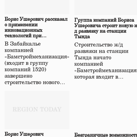
Борис Ушерович рассказал
Группа компаний Бориса
о применении
Ушеровича строит новую ж
инновационных
д развязку на станции
технологий при
Тында
строительстве нового моста
В Забайкалье
Строительство ж/д
в Забайкалье
компанией
развязки на станции
«Бамстроймеханизация»
Тында начато
(входит в группу
компанией
компаний 1520)
«Бамстроймеханизация
завершено
которая входит в…
строительство нового…
Борис Ушерович
Безграничные возможност