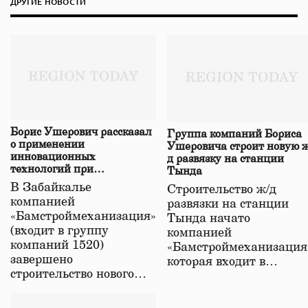
ДРУГИЕ НОВОСТИ
Борис Ушерович рассказал
Группа компаний Бориса
о применении
Ушеровича строит новую ж
инновационных
д развязку на станции
технологий при
Тында
строительстве нового моста
В Забайкалье
Строительство ж/д
в Забайкалье
компанией
развязки на станции
«Бамстроймеханизация»
Тында начато
(входит в группу
компанией
компаний 1520)
«Бамстроймеханизация
завершено
которая входит в…
строительство нового…