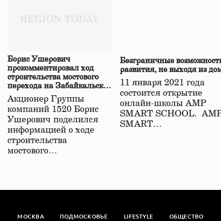
Борис Ушерович
Безграничные возможност
прокомментировал ход
развития, не выходя из до
строительства мостового
11 января 2021 года
перехода на Забайкальской
состоится открытие
железной дороге
Акционер Группы
онлайн-школы АМР
компаний 1520 Борис
SMART SCHOOL. АМ
Ушерович поделился
SMART…
информацией о ходе
строительства
мостового…
МОСКВА
ПОДМОСКОВЬЕ
LIFESTYLE
ОБЩЕСТВО