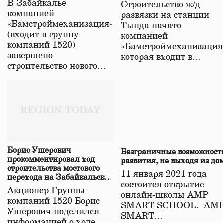
В Забайкалье
Строительство ж/д
в Забайкалье
компанией
развязки на станции
«Бамстроймеханизация»
Тында начато
(входит в группу
компанией
компаний 1520)
«Бамстроймеханизация
завершено
которая входит в…
строительство нового…
Борис Ушерович
Безграничные возможност
прокомментировал ход
развития, не выходя из до
строительства мостового
11 января 2021 года
перехода на Забайкальской
состоится открытие
железной дороге
Акционер Группы
онлайн-школы АМР
компаний 1520 Борис
SMART SCHOOL. АМ
Ушерович поделился
SMART…
информацией о ходе