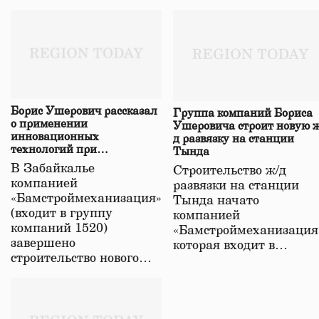
Борис Ушерович рассказал
Группа компаний Бориса
о применении
Ушеровича строит новую ж
инновационных
д развязку на станции
технологий при
Тында
строительстве нового моста
В Забайкалье
Строительство ж/д
в Забайкалье
компанией
развязки на станции
«Бамстроймеханизация»
Тында начато
(входит в группу
компанией
компаний 1520)
«Бамстроймеханизация
завершено
которая входит в…
строительство нового…