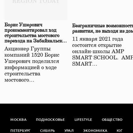
Борис Ушерович
Безграничные возможност
прокомментировал ход
развития, не выходя из до
строительства мостового
11 января 2021 года
перехода на Забайкальской
состоится открытие
железной дороге
Акционер Группы
онлайн-школы АМР
компаний 1520 Борис
SMART SCHOOL. АМ
Ушерович поделился
SMART…
информацией о ходе
строительства
мостового…
МОСКВА
ПОДМОСКОВЬЕ
LIFESTYLE
ОБЩЕСТВО
ПЕТЕРБУРГ
СИБИРЬ
УРАЛ
ЭКОНОМИКА
ЮГ