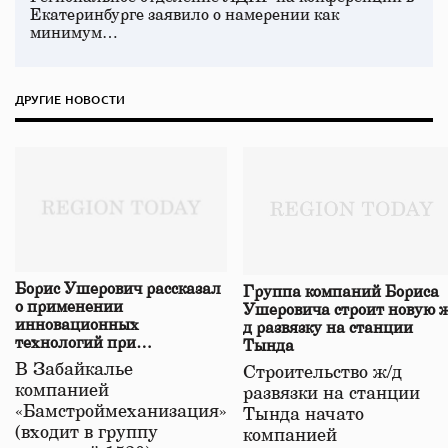
Екатеринбурге заявило о намерении как
минимум…
ДРУГИЕ НОВОСТИ
Борис Ушерович рассказал
Группа компаний Бориса
о применении
Ушеровича строит новую ж
инновационных
д развязку на станции
технологий при
Тында
строительстве нового моста
В Забайкалье
Строительство ж/д
в Забайкалье
компанией
развязки на станции
«Бамстроймеханизация»
Тында начато
(входит в группу
компанией