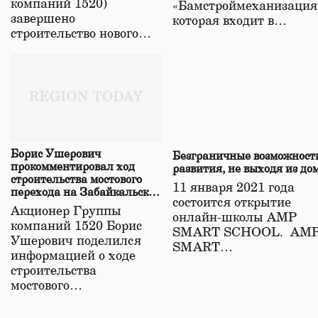
компаний 1520)
«Бамстроймеханизация
завершено
которая входит в…
строительство нового…
Борис Ушерович
Безграничные возможност
прокомментировал ход
развития, не выходя из до
строительства мостового
11 января 2021 года
перехода на Забайкальской
состоится открытие
железной дороге
Акционер Группы
онлайн-школы АМР
компаний 1520 Борис
SMART SCHOOL. АМ
Ушерович поделился
SMART…
информацией о ходе
строительства
мостового…