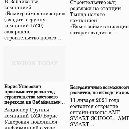
В Забайкалье
Строительство ж/д
в Забайкалье
компанией
развязки на станции
«Бамстроймеханизация»
Тында начато
(входит в группу
компанией
компаний 1520)
«Бамстроймеханизация
завершено
которая входит в…
строительство нового…
Борис Ушерович
Безграничные возможност
прокомментировал ход
развития, не выходя из до
строительства мостового
11 января 2021 года
перехода на Забайкальской
состоится открытие
железной дороге
Акционер Группы
онлайн-школы АМР
компаний 1520 Борис
SMART SCHOOL. АМ
Ушерович поделился
SMART…
информацией о ходе