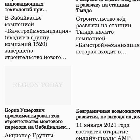
инновационных
д развязку на станции
технологий при
Тында
строительстве нового моста
В Забайкалье
Строительство ж/д
в Забайкалье
компанией
развязки на станции
«Бамстроймеханизация»
Тында начато
(входит в группу
компанией
компаний 1520)
«Бамстроймеханизация
завершено
которая входит в…
строительство нового…
Борис Ушерович
Безграничные возможност
прокомментировал ход
развития, не выходя из до
строительства мостового
11 января 2021 года
перехода на Забайкальской
состоится открытие
железной дороге
Акционер Группы
онлайн-школы АМР