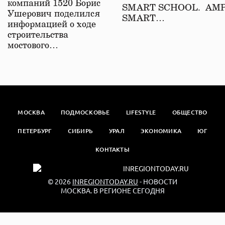
компаний 1520 Борис
SMART SCHOOL. АМ
Ушерович поделился
SMART…
информацией о ходе
строительства
мостового…
МОСКВА
ПОДМОСКОВЬЕ
LIFESTYLE
ОБЩЕСТВО
ПЕТЕРБУРГ
СИБИРЬ
УРАЛ
ЭКОНОМИКА
ЮГ
КОНТАКТЫ
© 2026
INREGIONTODAY.RU
- НОВОСТИ
МОСКВА. В РЕГИОНЕ СЕГОДНЯ