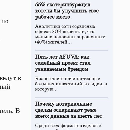
55% екатеринбуржцев
хотели бы улучшить свое
рабочее место
 по
Аналитики сети сервисных
офисов SOK выяснили, что
меньше половины опрошенных
.
(40%) жителей…
Пять лет AFUVA: как
семейный проект стал
узнаваемым брендом
ведут в
Бизнес часто начинается не с
больших инвестиций, а с идеи, в
нный
которую…
Почему нотариальные
мель. В
сделки оспаривают реже
всего: данные за шесть лет
Среди всех форматов сделок с