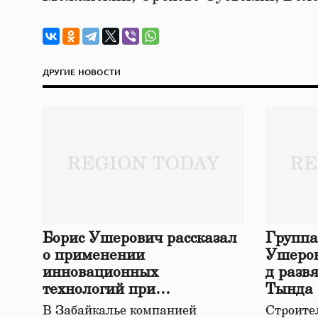
ДРУГИЕ НОВОСТИ
Борис Ушерович рассказал
Группа
о применении
Ушеров
инновационных
д разв
технологий при
Тында
строительстве нового моста
В Забайкалье компанией
Строител