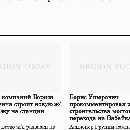
 компаний Бориса
Борис Ушерович
ича строит новую ж/
прокомментировал 
язку на станции
строительства мосто
перехода на Забайк
железной дороге
ьство ж/д развязки на
Акционер Группы комп