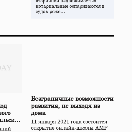
вторичной недвижимостью
нотариальные оспариваются в
судах реже…
Безграничные возможности
ход
развития, не выходя из
вого
дома
альской
11 января 2021 года состоится
открытие онлайн-школы АМР
аний