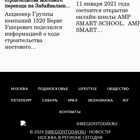
строительства мостового
11 января 2021 года
перехода на Забайкальской
состоится открытие
железной дороге
Акционер Группы
онлайн-школы АМР
компаний 1520 Борис
SMART SCHOOL. АМ
Ушерович поделился
SMART…
информацией о ходе
строительства
мостового…
МОСКВА
ПОДМОСКОВЬЕ
LIFESTYLE
ОБЩЕСТВО
ПЕТЕРБУРГ
СИБИРЬ
УРАЛ
ЭКОНОМИКА
ЮГ
КОНТАКТЫ
© 2026
INREGIONTODAY.RU
- НОВОСТИ
МОСКВА. В РЕГИОНЕ СЕГОДНЯ