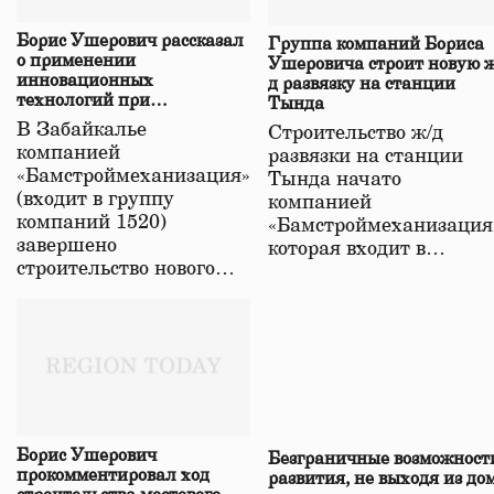
Борис Ушерович рассказал
Группа компаний Бориса
о применении
Ушеровича строит новую ж
инновационных
д развязку на станции
технологий при
Тында
строительстве нового моста
В Забайкалье
Строительство ж/д
в Забайкалье
компанией
развязки на станции
«Бамстроймеханизация»
Тында начато
(входит в группу
компанией
компаний 1520)
«Бамстроймеханизация
завершено
которая входит в…
строительство нового…
Борис Ушерович
Безграничные возможност
прокомментировал ход
развития, не выходя из до