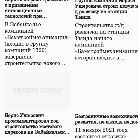
Группа компаний Бориса
о применении
Ушеровича строит новую ж
инновационных
д развязку на станции
технологий при
Тында
строительстве нового моста
В Забайкалье
Строительство ж/д
в Забайкалье
компанией
развязки на станции
«Бамстроймеханизация»
Тында начато
(входит в группу
компанией
компаний 1520)
«Бамстроймеханизация
завершено
которая входит в…
строительство нового…
Борис Ушерович
Безграничные возможност
прокомментировал ход
развития, не выходя из до
строительства мостового
11 января 2021 года
перехода на Забайкальской
состоится открытие
железной дороге