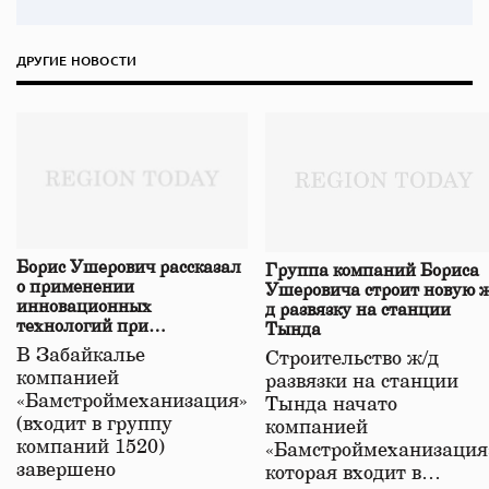
ДРУГИЕ НОВОСТИ
Борис Ушерович рассказал
Группа компаний Бориса
о применении
Ушеровича строит новую ж
инновационных
д развязку на станции
технологий при
Тында
строительстве нового моста
В Забайкалье
Строительство ж/д
в Забайкалье
компанией
развязки на станции
«Бамстроймеханизация»
Тында начато
(входит в группу
компанией
компаний 1520)
«Бамстроймеханизация
завершено
которая входит в…