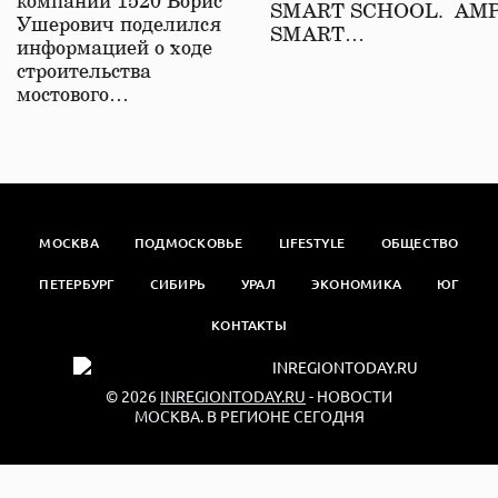
компаний 1520 Борис
SMART SCHOOL. АМ
Ушерович поделился
SMART…
информацией о ходе
строительства
мостового…
МОСКВА
ПОДМОСКОВЬЕ
LIFESTYLE
ОБЩЕСТВО
ПЕТЕРБУРГ
СИБИРЬ
УРАЛ
ЭКОНОМИКА
ЮГ
КОНТАКТЫ
© 2026
INREGIONTODAY.RU
- НОВОСТИ
МОСКВА. В РЕГИОНЕ СЕГОДНЯ