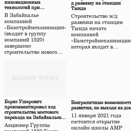
инновационных
д развязку на станции
технологий при
Тында
строительстве нового моста
В Забайкалье
Строительство ж/д
в Забайкалье
компанией
развязки на станции
«Бамстроймеханизация»
Тында начато
(входит в группу
компанией
компаний 1520)
«Бамстроймеханизация
завершено
которая входит в…
строительство нового…
Борис Ушерович
Безграничные возможност
прокомментировал ход
развития, не выходя из до
строительства мостового
11 января 2021 года
перехода на Забайкальской
состоится открытие
железной дороге
Акционер Группы
онлайн-школы АМР