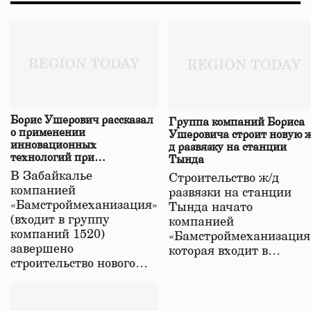
Борис Ушерович рассказал
Группа компаний Бориса
о применении
Ушеровича строит новую ж
инновационных
д развязку на станции
технологий при
Тында
строительстве нового моста
В Забайкалье
Строительство ж/д
в Забайкалье
компанией
развязки на станции
«Бамстроймеханизация»
Тында начато
(входит в группу
компанией
компаний 1520)
«Бамстроймеханизация
завершено
которая входит в…
строительство нового…