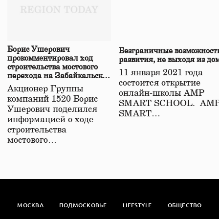
Борис Ушерович
Безграничные возможност
прокомментировал ход
развития, не выходя из до
строительства мостового
11 января 2021 года
перехода на Забайкальской
состоится открытие
железной дороге
Акционер Группы
онлайн-школы АМР
компаний 1520 Борис
SMART SCHOOL. АМ
Ушерович поделился
SMART…
информацией о ходе
строительства
мостового…
МОСКВА
ПОДМОСКОВЬЕ
LIFESTYLE
ОБЩЕСТВО