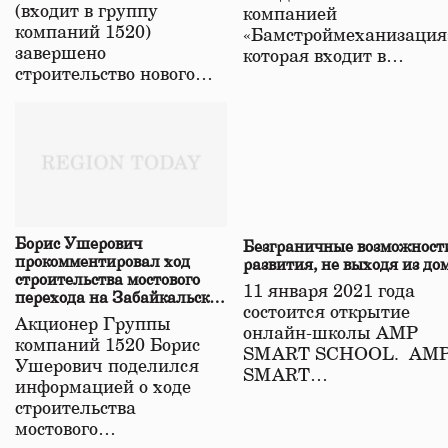
(входит в группу
компанией
компаний 1520)
«Бамстроймеханизация
завершено
которая входит в…
строительство нового…
Борис Ушерович
Безграничные возможност
прокомментировал ход
развития, не выходя из до
строительства мостового
11 января 2021 года
перехода на Забайкальской
состоится открытие
железной дороге
Акционер Группы
онлайн-школы АМР
компаний 1520 Борис
SMART SCHOOL. АМ
Ушерович поделился
SMART…
информацией о ходе
строительства
мостового…