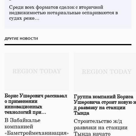
Среди всех форматов сделок с вторичной
недвижимостью нотариальные оспариваются в
судах реже…
ДРУГИЕ НОВОСТИ
Борис Ушерович рассказал
Группа компаний Бориса
о применении
Ушеровича строит новую ж
инновационных
д развязку на станции
технологий при
Тында
строительстве нового моста
В Забайкалье
Строительство ж/д
в Забайкалье
компанией
развязки на станции
«Бамстроймеханизация»
Тында начато