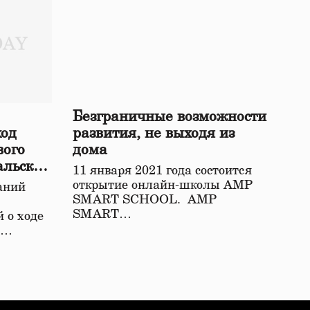
Безграничные возможности
ход
развития, не выходя из
вого
дома
альской
11 января 2021 года состоится
открытие онлайн-школы АМР
аний
SMART SCHOOL. АМР
SMART…
 о ходе
о…