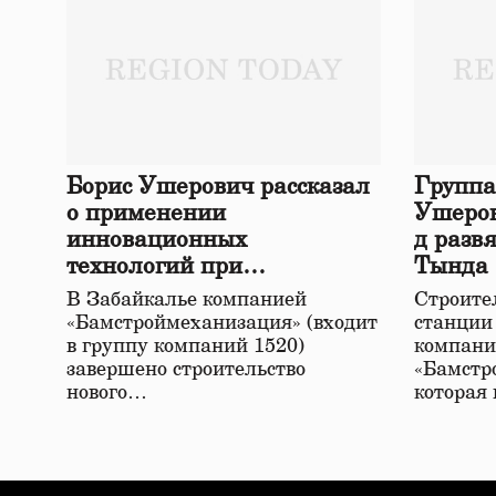
Борис Ушерович рассказал
Группа
о применении
Ушеров
инновационных
д разв
технологий при
Тында
строительстве нового моста
В Забайкалье компанией
Строител
в Забайкалье
«Бамстроймеханизация» (входит
станции
в группу компаний 1520)
компани
завершено строительство
«Бамстр
нового…
которая