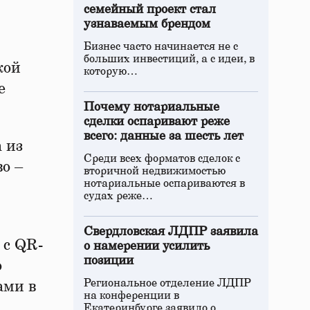
семейный проект стал
узнаваемым брендом
Бизнес часто начинается не с
больших инвестиций, а с идеи, в
кой
которую…
е
Почему нотариальные
сделки оспаривают реже
всего: данные за шесть лет
а из
Среди всех форматов сделок с
о –
вторичной недвижимостью
нотариальные оспариваются в
судах реже…
Свердловская ЛДПР заявила
 с QR-
о намерении усилить
позиции
о
Региональное отделение ЛДПР
ами в
на конференции в
Екатеринбурге заявило о