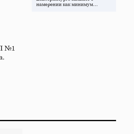
намерении как минимум…
АП №1
а.