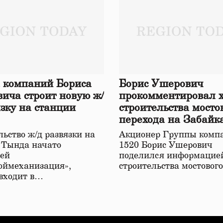
 компаний Бориса
Борис Ушерович
ича строит новую ж/
прокомментировал 
язку на станции
строительства мосто
перехода на Забайк
железной дороге
ьство ж/д развязки на
Акционер Группы комп
 Тында начато
1520 Борис Ушерович
ей
поделился информацией
оймеханизация»,
строительства мостовог
 входит в…