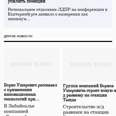
усилить позиции
Региональное отделение ЛДПР на конференции в
Екатеринбурге заявило о намерении как
минимум…
ДРУГИЕ НОВОСТИ
Борис Ушерович рассказал
Группа компаний Бориса
о применении
Ушеровича строит новую ж
инновационных
д развязку на станции
технологий при
Тында
строительстве нового моста
В Забайкалье
Строительство ж/д
в Забайкалье
компанией
развязки на станции