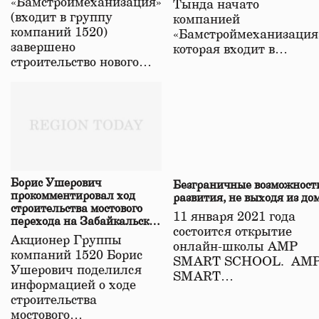
«Бамстроймеханизация»
Тында начато
(входит в группу
компанией
компаний 1520)
«Бамстроймеханизация
завершено
которая входит в…
строительство нового…
Борис Ушерович
Безграничные возможност
прокомментировал ход
развития, не выходя из до
строительства мостового
11 января 2021 года
перехода на Забайкальской
состоится открытие
железной дороге
Акционер Группы
онлайн-школы АМР
компаний 1520 Борис
SMART SCHOOL. АМ
Ушерович поделился
SMART…
информацией о ходе
строительства
мостового…