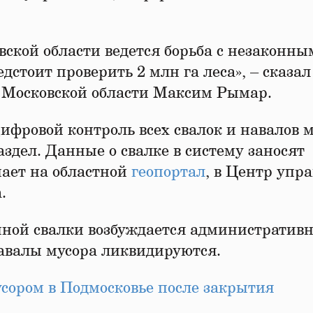
вской области ведется борьба с незаконн
дстоит проверить 2 млн га леса», – сказал
и Московской области Максим Рымар.
цифровой контроль всех свалок и навалов 
здел. Данные о свалке в систему заносят
ает на областной
геопортал
, в Центр упр
.
ной свалки возбуждается административн
Навалы мусора ликвидируются.
мусором в Подмосковье после закрытия