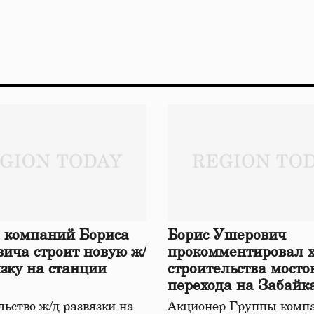
 компаний Бориса
Борис Ушерович
ича строит новую ж/
прокомментировал 
язку на станции
строительства мосто
перехода на Забайк
железной дороге
ьство ж/д развязки на
Акционер Группы комп