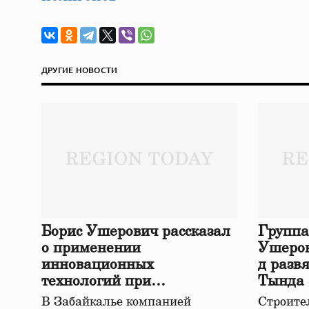
ДРУГИЕ НОВОСТИ
Борис Ушерович рассказал
Группа
о применении
Ушеров
инновационных
д разв
технологий при
Тында
строительстве нового моста
В Забайкалье компанией
Строител