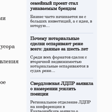
семейный проект стал
узнаваемым брендом
Бизнес часто начинается не с
ыми
больших инвестиций, а с идеи, в
которую…
Почему нотариальные
сделки оспаривают реже
мусора
всего: данные за шесть лет
Среди всех форматов сделок с
авления
вторичной недвижимостью
нотариальные оспариваются в
судах реже…
ое
Свердловская ЛДПР заявила
о намерении усилить
позиции
Региональное отделение ЛДПР
на конференции в
Екатеринбурге заявило о