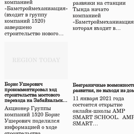
компанией
развязки на станции
«Бамстроймеханизация»
Тында начато
(входит в группу
компанией
компаний 1520)
«Бамстроймеханизация
завершено
которая входит в…
строительство нового…
Борис Ушерович
Безграничные возможност
прокомментировал ход
развития, не выходя из до
строительства мостового
11 января 2021 года
перехода на Забайкальской
состоится открытие
железной дороге
Акционер Группы
онлайн-школы АМР
компаний 1520 Борис
SMART SCHOOL. АМ
Ушерович поделился
SMART…
информацией о ходе
строительства