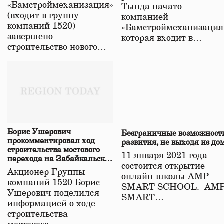
«Бамстроймеханизация»
Тында начато
(входит в группу
компанией
компаний 1520)
«Бамстроймеханизация
завершено
которая входит в…
строительство нового…
Борис Ушерович
Безграничные возможност
прокомментировал ход
развития, не выходя из до
строительства мостового
11 января 2021 года
перехода на Забайкальской
состоится открытие
железной дороге
Акционер Группы
онлайн-школы АМР
компаний 1520 Борис
SMART SCHOOL. АМ
Ушерович поделился
SMART…
информацией о ходе
строительства