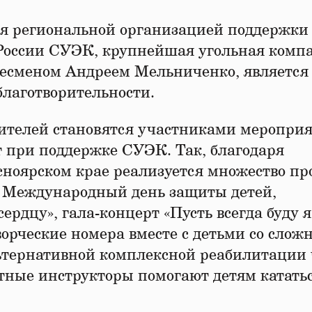
я региональной организацией поддержки
оссии СУЭК, крупнейшая угольная комп
знесменом Андреем Мельниченко, является
благотворительности.
одителей становятся участниками меропри
при поддержке СУЭК. Так, благодаря
оярском крае реализуется множество про
в Международный день защиты детей,
ердцу», гала-концерт «Пусть всегда буду я
орческие номера вместе с детьми со сло
ьтернативной комплексной реабилитации 
тные инструкторы помогают детям катать