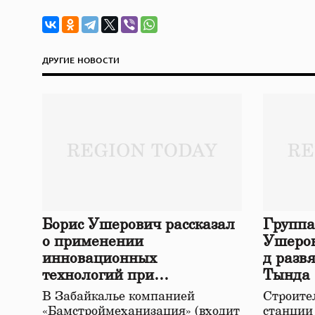
ДРУГИЕ НОВОСТИ
Борис Ушерович рассказал
Группа
о применении
Ушеров
инновационных
д разв
технологий при
Тында
строительстве нового моста
В Забайкалье компанией
Строител
в Забайкалье
«Бамстроймеханизация» (входит
станции