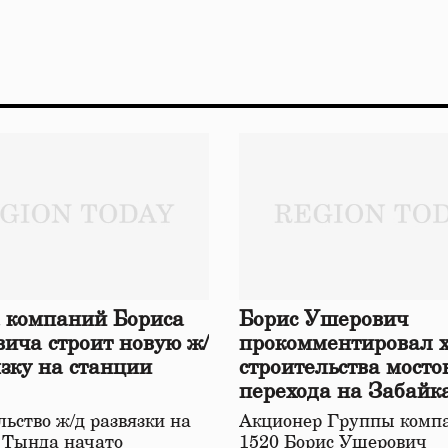
 компаний Бориса
Борис Ушерович
ича строит новую ж/
прокомментировал 
язку на станции
строительства мосто
перехода на Забайк
железной дороге
ьство ж/д развязки на
Акционер Группы комп
 Тында начато
1520 Борис Ушерович