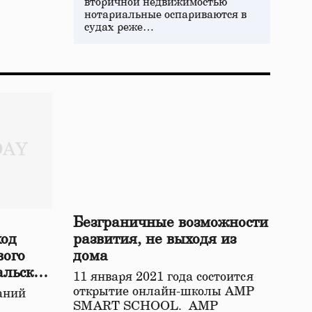
вторичной недвижимостью
нотариальные оспариваются в
судах реже…
Безграничные возможности
ход
развития, не выходя из
вого
дома
альской
11 января 2021 года состоится
открытие онлайн-школы АМР
аний
SMART SCHOOL. АМР