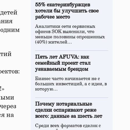
55% екатеринбуржцев
хотели бы улучшить свое
 детей
рабочее место
ания
Аналитики сети сервисных
 одним
офисов SOK выяснили, что
меньше половины опрошенных
(40%) жителей…
ятий
Пять лет AFUVA: как
семейный проект стал
узнаваемым брендом
ектов:
Бизнес часто начинается не с
больших инвестиций, а с идеи, в
!»
которую…
жными
Почему нотариальные
через
сделки оспаривают реже
ся на
всего: данные за шесть лет
Среди всех форматов сделок с