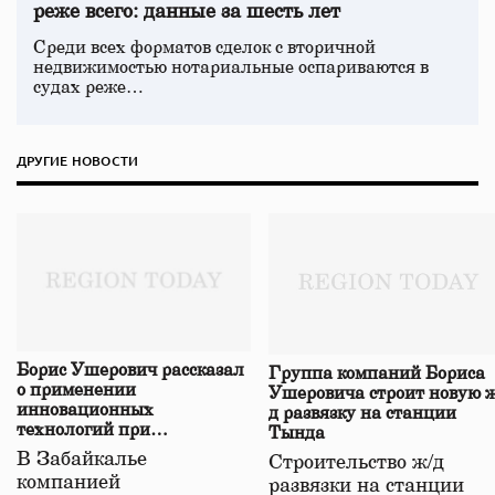
реже всего: данные за шесть лет
Среди всех форматов сделок с вторичной
недвижимостью нотариальные оспариваются в
судах реже…
ДРУГИЕ НОВОСТИ
Борис Ушерович рассказал
Группа компаний Бориса
о применении
Ушеровича строит новую ж
инновационных
д развязку на станции
технологий при
Тында
строительстве нового моста
В Забайкалье
Строительство ж/д
в Забайкалье
компанией
развязки на станции