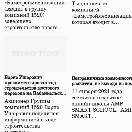
«Бамстроймеханизация»
Тында начато
(входит в группу
компанией
компаний 1520)
«Бамстроймеханизация
завершено
которая входит в…
строительство нового…
Борис Ушерович
Безграничные возможност
прокомментировал ход
развития, не выходя из до
строительства мостового
11 января 2021 года
перехода на Забайкальской
состоится открытие
железной дороге
Акционер Группы
онлайн-школы АМР
компаний 1520 Борис
SMART SCHOOL. АМ
Ушерович поделился
SMART…
информацией о ходе
строительства