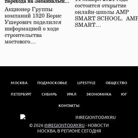
перехода на Забайкальской
состоится открытие
железной дороге
Акционер Группы
онлайн-школы АМР
компаний 1520 Борис
SMART SCHOOL. АМ
Ушерович поделился
SMART…
информацией о ходе
строительства
мостового…
МОСКВА
ПОДМОСКОВЬЕ
LIFESTYLE
ОБЩЕСТВО
ПЕТЕРБУРГ
СИБИРЬ
УРАЛ
ЭКОНОМИКА
ЮГ
КОНТАКТЫ
© 2026
INREGIONTODAY.RU
- НОВОСТИ
МОСКВА. В РЕГИОНЕ СЕГОДНЯ