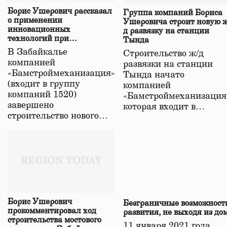
Борис Ушерович рассказал
Группа компаний Бориса
о применении
Ушеровича строит новую ж
инновационных
д развязку на станции
технологий при
Тында
строительстве нового моста
В Забайкалье
Строительство ж/д
в Забайкалье
компанией
развязки на станции
«Бамстроймеханизация»
Тында начато
(входит в группу
компанией
компаний 1520)
«Бамстроймеханизация
завершено
которая входит в…
строительство нового…
Борис Ушерович
Безграничные возможност
прокомментировал ход
развития, не выходя из до
строительства мостового
11 января 2021 года