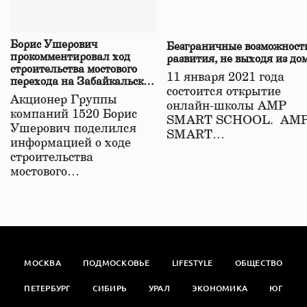
Борис Ушерович
Безграничные возможност
прокомментировал ход
развития, не выходя из до
строительства мостового
11 января 2021 года
перехода на Забайкальской
состоится открытие
железной дороге
Акционер Группы
онлайн-школы АМР
компаний 1520 Борис
SMART SCHOOL. АМ
Ушерович поделился
SMART…
информацией о ходе
строительства
мостового…
МОСКВА
ПОДМОСКОВЬЕ
LIFESTYLE
ОБЩЕСТВО
ПЕТЕРБУРГ
СИБИРЬ
УРАЛ
ЭКОНОМИКА
ЮГ