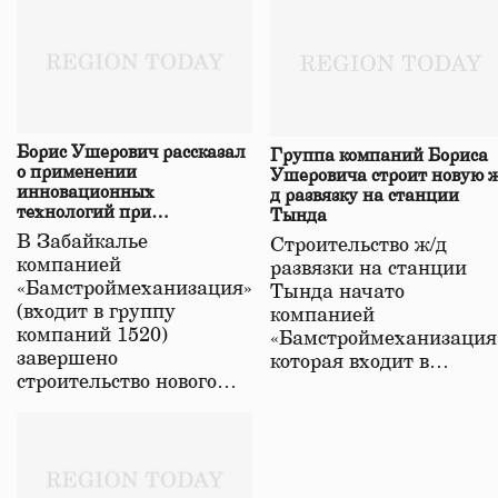
Борис Ушерович рассказал
Группа компаний Бориса
о применении
Ушеровича строит новую ж
инновационных
д развязку на станции
технологий при
Тында
строительстве нового моста
В Забайкалье
Строительство ж/д
в Забайкалье
компанией
развязки на станции
«Бамстроймеханизация»
Тында начато
(входит в группу
компанией
компаний 1520)
«Бамстроймеханизация
завершено
которая входит в…
строительство нового…