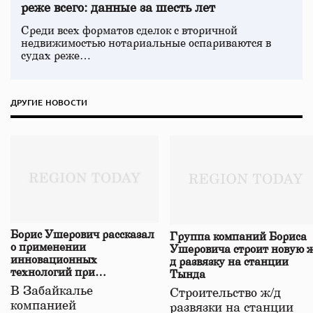
реже всего: данные за шесть лет
Среди всех форматов сделок с вторичной
недвижимостью нотариальные оспариваются в
судах реже…
ДРУГИЕ НОВОСТИ
Борис Ушерович рассказал
Группа компаний Бориса
о применении
Ушеровича строит новую ж
инновационных
д развязку на станции
технологий при
Тында
строительстве нового моста
В Забайкалье
Строительство ж/д
в Забайкалье
компанией
развязки на станции