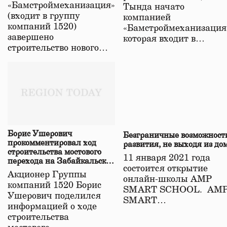
«Бамстроймеханизация»
Тында начато
(входит в группу
компанией
компаний 1520)
«Бамстроймеханизация
завершено
которая входит в…
строительство нового…
Борис Ушерович
Безграничные возможност
прокомментировал ход
развития, не выходя из до
строительства мостового
11 января 2021 года
перехода на Забайкальской
состоится открытие
железной дороге
Акционер Группы
онлайн-школы АМР
компаний 1520 Борис
SMART SCHOOL. АМ
Ушерович поделился
SMART…
информацией о ходе
строительства