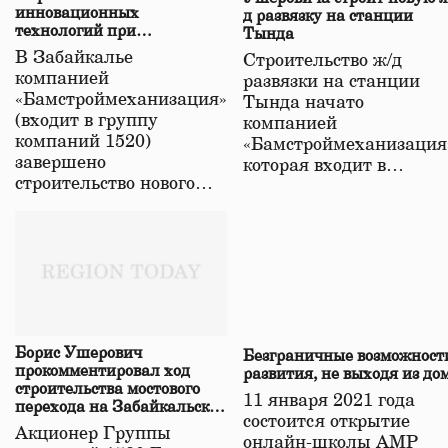
инновационных
д развязку на станции
технологий при
Тында
строительстве нового моста
В Забайкалье
Строительство ж/д
в Забайкалье
компанией
развязки на станции
«Бамстроймеханизация»
Тында начато
(входит в группу
компанией
компаний 1520)
«Бамстроймеханизация
завершено
которая входит в…
строительство нового…
Борис Ушерович
Безграничные возможност
прокомментировал ход
развития, не выходя из до
строительства мостового
11 января 2021 года
перехода на Забайкальской
состоится открытие
железной дороге
Акционер Группы
онлайн-школы АМР