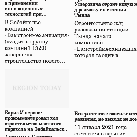
о применении
Ушеровича строит новую ж
инновационных
д развязку на станции
технологий при
Тында
строительстве нового моста
В Забайкалье
Строительство ж/д
в Забайкалье
компанией
развязки на станции
«Бамстроймеханизация»
Тында начато
(входит в группу
компанией
компаний 1520)
«Бамстроймеханизация
завершено
которая входит в…
строительство нового…
Борис Ушерович
Безграничные возможност
прокомментировал ход
развития, не выходя из до
строительства мостового
11 января 2021 года
перехода на Забайкальской
состоится открытие
железной дороге