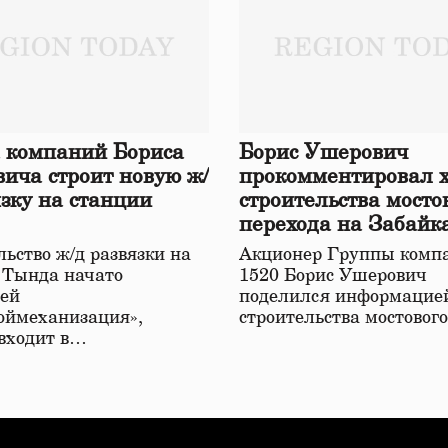
 компаний Бориса
Борис Ушерович
ича строит новую ж/
прокомментировал 
язку на станции
строительства мосто
перехода на Забайк
железной дороге
ьство ж/д развязки на
Акционер Группы комп
 Тында начато
1520 Борис Ушерович
ей
поделился информацией
оймеханизация»,
строительства мостовог
 входит в…