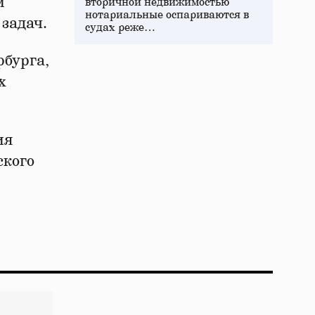
м
вторичной недвижимостью
нотариальные оспариваются в
задач.
судах реже…
бурга,
х
ия
ского