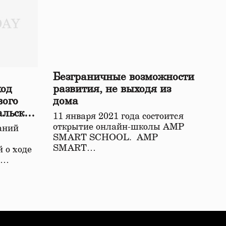
Безграничные возможности
ход
развития, не выходя из
вого
дома
альской
11 января 2021 года состоится
открытие онлайн-школы АМР
аний
SMART SCHOOL. АМР
SMART…
 о ходе
о…