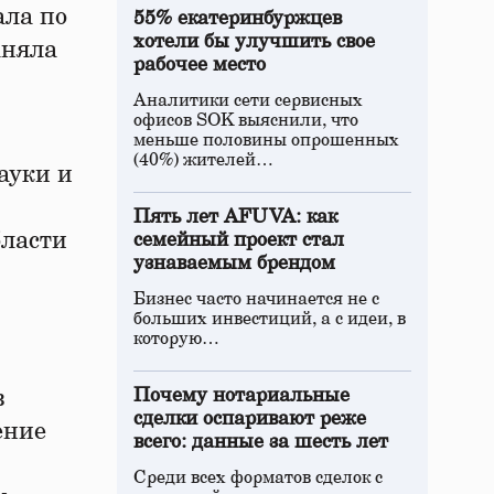
ала по
55% екатеринбуржцев
хотели бы улучшить свое
аняла
рабочее место
Аналитики сети сервисных
офисов SOK выяснили, что
меньше половины опрошенных
(40%) жителей…
ауки и
Пять лет AFUVA: как
бласти
семейный проект стал
узнаваемым брендом
Бизнес часто начинается не с
больших инвестиций, а с идеи, в
которую…
в
Почему нотариальные
сделки оспаривают реже
ение
всего: данные за шесть лет
Среди всех форматов сделок с