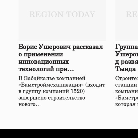
Борис Ушерович рассказал
Группа
о применении
Ушеров
инновационных
д разв
технологий при
Тында
строительстве нового моста
В Забайкалье компанией
Строител
в Забайкалье
«Бамстроймеханизация» (входит
станции
в группу компаний 1520)
компани
завершено строительство
«Бамстр
нового…
которая