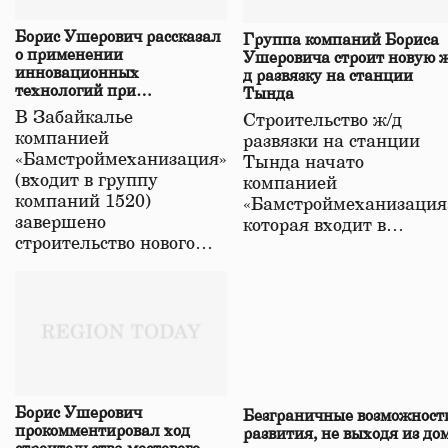
Борис Ушерович рассказал
Группа компаний Бориса
о применении
Ушеровича строит новую ж
инновационных
д развязку на станции
технологий при
Тында
строительстве нового моста
В Забайкалье
Строительство ж/д
в Забайкалье
компанией
развязки на станции
«Бамстроймеханизация»
Тында начато
(входит в группу
компанией
компаний 1520)
«Бамстроймеханизация
завершено
которая входит в…
строительство нового…
Борис Ушерович
Безграничные возможност
прокомментировал ход
развития, не выходя из до