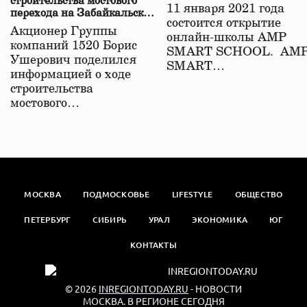
строительства мостового
11 января 2021 года
перехода на Забайкальской
состоится открытие
железной дороге
Акционер Группы
онлайн-школы АМР
компаний 1520 Борис
SMART SCHOOL. АМ
Ушерович поделился
SMART…
информацией о ходе
строительства
мостового…
МОСКВА
ПОДМОСКОВЬЕ
LIFESTYLE
ОБЩЕСТВО
ПЕТЕРБУРГ
СИБИРЬ
УРАЛ
ЭКОНОМИКА
ЮГ
КОНТАКТЫ
© 2026
INREGIONTODAY.RU
- НОВОСТИ
МОСКВА. В РЕГИОНЕ СЕГОДНЯ