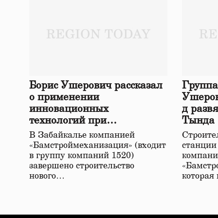
Борис Ушерович рассказал
Группа
о применении
Ушеров
инновационных
д разв
технологий при
Тында
строительстве нового моста
В Забайкалье компанией
Строител
в Забайкалье
«Бамстроймеханизация» (входит
станции
в группу компаний 1520)
компани
завершено строительство
«Бамстр
нового…
которая