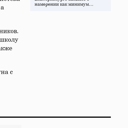
намерении как минимум…
 а
ников.
 школу
акже
на с