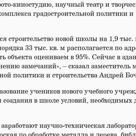
фото-киностудию, научный театр и творче
 комплекса градостроительной политики и
 строительство новой школы на 1,9 тыс. 
ядка 33 тыс. кв. м располагается по адр
сть объекта оцениваем в 95%. Сейчас в зда
нению замечаний», – сказал заместитель 
ной политики и строительства Андрей Боч
разование учеников нового учебного учре
 создания в школе условий, необходимых 
 заработают научно-техническая лаборато
ская по обработке металла и дерева, биб