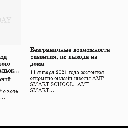
Безграничные возможности
ход
развития, не выходя из
вого
дома
альской
11 января 2021 года состоится
открытие онлайн-школы АМР
аний
SMART SCHOOL. АМР
SMART…
 о ходе
о…