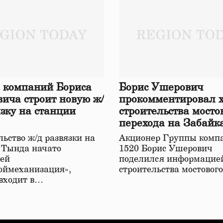
 компаний Бориса
Борис Ушерович
ича строит новую ж/
прокомментировал 
язку на станции
строительства мосто
перехода на Забайк
железной дороге
ьство ж/д развязки на
Акционер Группы комп
 Тында начато
1520 Борис Ушерович
ей
поделился информацией
оймеханизация»,
строительства мостовог
 входит в…