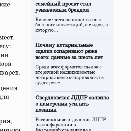
ские
семейный проект стал
узнаваемым брендом
Бизнес часто начинается не с
больших инвестиций, а с идеи, в
которую…
мест.
Почему нотариальные
есу:
сделки оспаривают реже
нии
всего: данные за шесть лет
мэра
Среди всех форматов сделок с
карев.
вторичной недвижимостью
нотариальные оспариваются в
судах реже…
ждения
для
Свердловская ЛДПР заявила
о намерении усилить
позиции
Региональное отделение ЛДПР
рия,
на конференции в
лиотека
Екатеринбурге заявило о