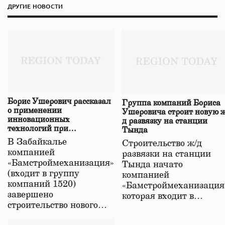
ДРУГИЕ НОВОСТИ
Борис Ушерович рассказал
Группа компаний Бориса
о применении
Ушеровича строит новую ж
инновационных
д развязку на станции
технологий при
Тында
строительстве нового моста
В Забайкалье
Строительство ж/д
в Забайкалье
компанией
развязки на станции
«Бамстроймеханизация»
Тында начато
(входит в группу
компанией
компаний 1520)
«Бамстроймеханизация
завершено
которая входит в…
строительство нового…