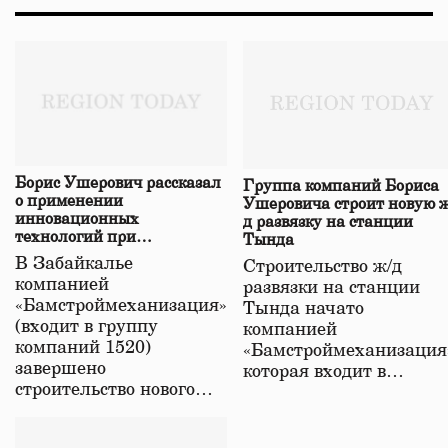
Борис Ушерович рассказал
Группа компаний Бориса
о применении
Ушеровича строит новую ж
инновационных
д развязку на станции
технологий при
Тында
строительстве нового моста
В Забайкалье
Строительство ж/д
в Забайкалье
компанией
развязки на станции
«Бамстроймеханизация»
Тында начато
(входит в группу
компанией
компаний 1520)
«Бамстроймеханизация
завершено
которая входит в…
строительство нового…