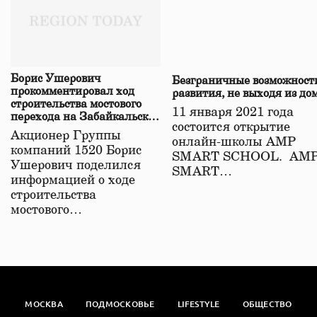
Борис Ушерович
Безграничные возможност
прокомментировал ход
развития, не выходя из до
строительства мостового
11 января 2021 года
перехода на Забайкальской
состоится открытие
железной дороге
Акционер Группы
онлайн-школы АМР
компаний 1520 Борис
SMART SCHOOL. АМ
Ушерович поделился
SMART…
информацией о ходе
строительства
мостового…
МОСКВА
ПОДМОСКОВЬЕ
LIFESTYLE
ОБЩЕСТВО