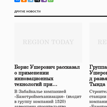
ДРУГИЕ НОВОСТИ
Борис Ушерович рассказал
Группа
о применении
Ушеров
инновационных
д разв
технологий при
Тында
строительстве нового моста
В Забайкалье компанией
Строител
в Забайкалье
«Бамстроймеханизация» (входит
станции
в группу компаний 1520)
компани
завершено строительство
«Бамстр