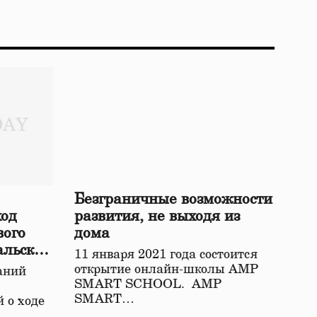
Безграничные возможности
ход
развития, не выходя из
вого
дома
альской
11 января 2021 года состоится
открытие онлайн-школы АМР
аний
SMART SCHOOL. АМР
SMART…
 о ходе
о…