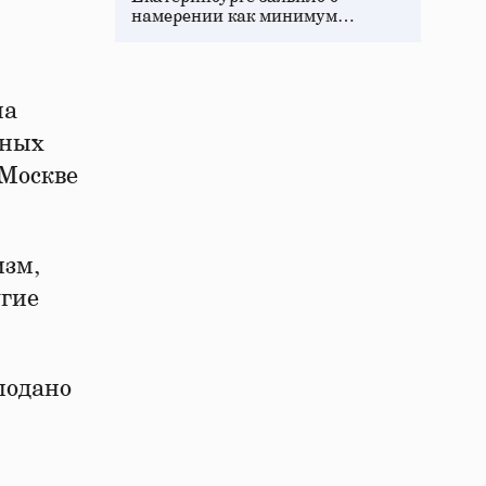
намерении как минимум…
на
нных
 Москве
изм,
угие
подано