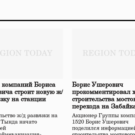
 компаний Бориса
Борис Ушерович
ича строит новую ж/
прокомментировал 
язку на станции
строительства мосто
перехода на Забайк
железной дороге
ьство ж/д развязки на
Акционер Группы комп
 Тында начато
1520 Борис Ушерович
ей
поделился информацией
оймеханизация»,
строительства мостовог