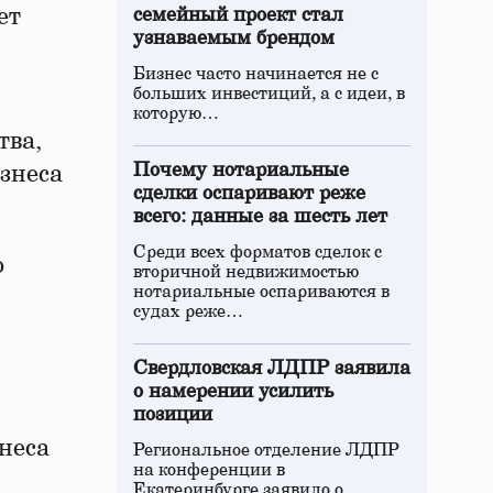
ет
семейный проект стал
узнаваемым брендом
Бизнес часто начинается не с
больших инвестиций, а с идеи, в
которую…
тва,
Почему нотариальные
знеса
сделки оспаривают реже
всего: данные за шесть лет
Среди всех форматов сделок с
о
вторичной недвижимостью
нотариальные оспариваются в
судах реже…
Свердловская ЛДПР заявила
о намерении усилить
позиции
неса
Региональное отделение ЛДПР
на конференции в
Екатеринбурге заявило о